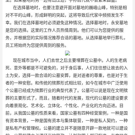
在选择墓地时，也要注意避开面对墓地的巍峨山峰，特别是相
对不平的山峰，形成鲜明的突起，这将导致后代家中频频发生不
幸。我们在选择墓地时必须避免这种情况。选择墓地时，永安墓地
是您的选择。这里的工作人员热情周到。他们可以为您提供的服
务，并根据您的实际情况推荐合适的墓地。从选择墓地举行葬礼，
员工将始终为您提供周到的服务。
现在城市当中，人们去世之后主要埋葬在公墓中。人的生老病
死、意外等都是不可避免的，对于身后事，人们往往想让故去的入
土为安，选择一款合适的公墓安葬，是对逝者的尊重，也是对于生
者的一种安慰。和传统的殡葬形式相比较，如今在城市中广泛使用
个公墓已经成为殡葬行业的典型代表了。公墓可以说是现在文明殡
葬的主要形式了，而且，随着时代的发展，现代的公墓的建设要求
向着景观化、艺术化、立体化、个性化、产业化的方向迈进。目
前，从我国公墓的性质来看，国家公墓有四种经营案例，一种是国
有资本背景，一种是国有资本与集体联营，一种是私人契约，一种
是私有产权管理权。公墓的建立并不是随意开辟一款地就可以建设