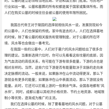
的，公墓的建立必须经当地民政、计划和国土部门批准。与房地产
行业如出一辙，公墓和墓葬的所有权都是属于国家或集体所有。而
人们在购买公墓的时候往往会被公墓的使用年限所困扰。
我国古代帝王对于陵园的选择就相信风水一说，发展到现如今
的公墓中，人们也保留的传统。家中有逝去的人，人们在选择墓地
的时候，除了看公墓的相关服务和管理制度，对于公墓的所在环
境、风水等也会做出一番考究。
在我国一些的公墓中，人们对于墓穴的风水问题给出了很多合
理的建议。当重新选择穴位时，你可以先看看这些坟墓的底部，因
为气血流动的高低关系，有可能在下游有很多能量，下游的点也是
相对吉祥的。当然，这些穴位下游是否有能量取决于龙脉的走向来
决定脉搏的流动。一般来说，如果脉冲在山中流动得更深，那么下
游就会有更多的能量；如果脉冲在山中表面流动，那么下游就没有
能量。此时，它还可以拦截上游的一些剩余气体。全国各地都有“风
水伴”。同时，成都公墓以其经济价格优势、节约土地资源、地域限
制小等优势，逐渐成为推广的主流。
我们在选择公墓的时候，除了要看墓地的风水问题，对于公墓