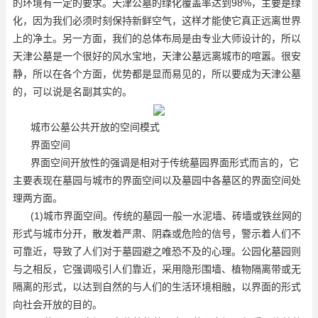
的环境有一定的要求。天津公墓的绿化覆盖率达到98%，主要是绿
化，因为我们必须时刻保持新鲜空气，这样才能使它真正远离世界
上的净土。另一方面，我们的总体布局是由专业大师设计的，所以
天津公墓是一个很好的风水宝地，天津公墓远离城市的喧嚣。很安
静，所以在各个方面，优势都是显而易见的，所以要成为天津公墓
的，可以说是名副其实的。
城市公墓公共开放的空间模式
界面空间
界面空间开放性的强调是相对于传统墓园界面形式而言的，它
主要表现在墓园与城市的界面空间以及墓园中各墓区的界面空间处
理两方面。
(1)城市界面空间。传统的墓园一般一水泥墙、砖墙或铁丝网的
形式与城市分开，散发着严肃、阴森或危险的信号，警示着人们不
可靠近，导致了人们对于墓园避之唯恐不及的心理。公园化墓园则
与之相反，它强调吸引人们靠近，采用隐形围墙、植物隔离带或无
隔离的形式，以达到自然的与人们的生活环境相融，以界面的形式
向社会开放的目的。