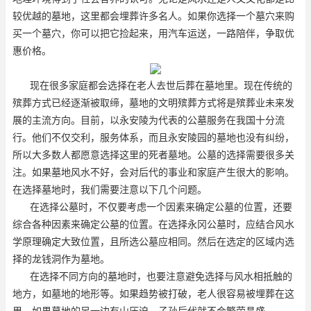
较优越的墓地，这里都会埋葬许多名人。如果你选择一个墓穴来购
买一个墓穴，你可以把它捡起来，用汽车运送，一路陪伴，争取优
惠价格。
现在很多家庭都会选择在老人去世后葬在墓地里。现在传统的
殡葬方式已经逐渐被取缔，墓地的文明殡葬方式将是殡葬业未来发
展的主流方向。目前，以永安陵为代表的公墓服务在我国十分流
行。他们不仅交利，服务体系，而且永安陵园的墓地也没有纠纷，
所以大多数人都愿意选择这里的死者墓地。公墓的选择需要很多关
注。如果墓地风水不好，会对后代的事业和家庭产生很大的影响。
在选择墓地时，我们需要注意以下几个问题。
在选择公墓时，不仅要考虑一个因素来确定公墓的位置，还要
综合各种因素来确定公墓的位置。在选择永冈公墓时，应结合风水
学原理确定大致位置，且所选公墓应相同。然后在选定的区域内选
择的龙钱洞作为墓地。
在选择不同方向的墓地时，也要注意避免选择与风水相抵触的
地方，如墓地的地形等。如果趋势被打破，老人很容易被埋葬在这
里。如果墓地的另一边有山压迫，子孙后代就不会繁荣昌盛。