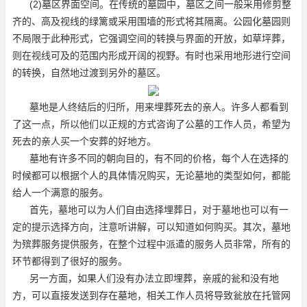
(2)墓区界面空间。在传统的墓园中，墓区之间一般采用修剪整
齐的、高及视线的绿篱或采用围墙的形式将其隔离。公园化墓园则
不局限于此种形式，它强调空间的转换与界面的开放，如草坪葬，
则在视线可及的范围内形成开阔的视野。有时也采用地形进行空间
的转换，自然地过渡到另外的墓区。
墓地是人终结后的归所，用来埋葬死去的亲人。许多人都看到
了这一点，所以他们以正规的方式咨询了公墓的工作人员，希望为
死去的亲人买一个安葬的好地方。
墓地有许多不同的朝向目的，有不同的价格，每个人在选择的
时候都可以根据个人的具体情况购买，无论墓地的类型如何，都能
给人一个满意的服务。
首先，墓地可以为人们自由选择埋葬日，对于墓地也可以有一
定的提示选择方向，注意听讲解，可以知道如何购买。其次，墓地
为殡葬服务提供服务，在整个过程中派遣的服务人员非常，所有的
环节都得到了很好的服务。
另一方面，如果人们没有办法立即埋葬，亲戚的瓮和没有地
方，可以直接发送到存在墓地，相关工作人员将导致瓮放在托管网