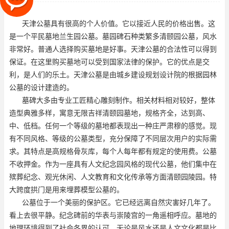
受到国家法律的保护。它的优
天津公墓具有很高的个人价值。它以接近人民的价格出售。这
是一个平民墓地
兰生园公墓
。墓园碑石种类繁多
清颐园公墓
，风水
非常好。普通人选择购买墓地是好事。天津公墓的合法性可以得到
保证。在这里购买墓地可以受到国家法律的保护。它的优点是交
利，是人们的乐土。天津公墓是由城乡建设规划设计院的根据园林
公墓的设计建造的。
墓碑大多由专业工匠精心雕刻制作。相关材料相对较好，整体
造型典雅多样，寓意无限吉祥
清颐园墓地
，规格齐全，达到高、
中、低档。任何一个等级的墓地都表现出一种庄严肃穆的感觉。现
有不同风格、等级的公墓类型，充分保障了不同层次用户的实际需
求。其特点是高规格骨灰库，每个人每年都有规定的使用费。公墓
不收押金。作为一座具有人文纪念园风格的现代公墓，他们集中在
殡葬纪念、观光休闲、人文教育和文化传承等方面
清颐园陵园
。特
大跨度拱门是用来埋葬模型公墓的。
公墓位于一个美丽的保护区。它已经远离自然灾害好几年了。
看上去很平静。纪念碑前的华表与崇陵宫的一角遥相呼应。墓地的
地理环境得到了社会各界的认可。无论是风水还是人文文化都是比