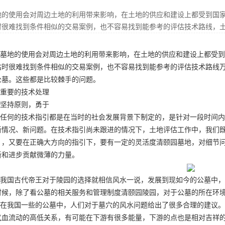
地的使用会对周边土地的利用带来影响，在土地的供应和建设上都受到国
时很难找到条件相似的交易案例，也不容易找到能参考的评估技术路线，
墓地的使用会对周边土地的利用带来影响，在土地的供应和建设上都受到
估时很难找到条件相似的交易案例，也不容易找到能参考的评估技术路线
公墓
。这些都是比较棘手的问题。
重要的技术处理
坚持原则，勇于
任何的技术指引都是在当时的社会发展背景下制定的，是针对一段时间内
新情况、新问题。在技术指引尚未跟进的情况下，土地评估工作中，我们
》，又要在正确大方向的指引下，要有一定的灵活度
清颐园墓地
，对细节
新和进步贡献微薄的力量。
我国古代帝王对于陵园的选择就相信风水一说，发展到现如今的公墓中，
时候，除了看公墓的相关服务和管理制度
清颐园陵园
，对于公墓的所在环
在我国一些的公墓中，人们对于墓穴的风水问题给出了很多合理的建议。
气血流动的高低关系，有可能在下游有很多能量，下游的点也是相对吉祥