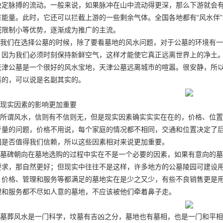
决定脉搏的流动。一般来说，如果脉冲在山中流动得更深，那么下游就会
有能量。此时，它还可以拦截上游的一些剩余气体。全国各地都有“风水伴
域限制小等优势，逐渐成为推广的主流。
我们在选择公墓的时候，除了要看墓地的风水问题，对于公墓的环境有一
，因为我们必须时刻保持新鲜空气，这样才能使它真正远离世界上的净土
天津公墓是一个很好的风水宝地，天津公墓远离城市的喧嚣。很安静，所
墓的，可以说是名副其实的。
现实因素的影响更加重要
所谓风水，信则有不信则无，但是现实因素确实实实在在的，价格、位置
考量的问题，价格不用说，每个家庭的情况都不相同，交通和位置决定了
园是否值得我们信赖，所以这些因素相对来说更加重要。
墓碑朝向在墓地选购的过程中实在不是一个必要的因素，如果有意向的墓
要求，那自然更好；但现实中往往不是这样，许多地方的公墓陵园可建设
、价格、管理和服务等都满足的墓地实在是少之又少，有些不良销售更是
理和服务都不尽如人意的墓地，不应该被他们牵着鼻子走。
墓葬风水是一门科学，坟墓有吉凶之分，墓地也有墓相，也是一门和平相