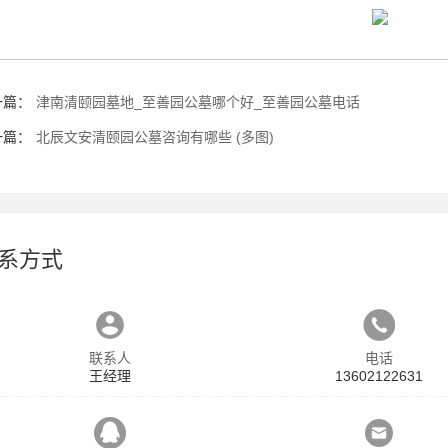
一篇：
津南清颐园墓地_至善园公墓哪个好_至善园公墓电话
一篇：
北辰文安清颐园公墓咨询有哪些 (多图)
系方式
联系人
电话
王经理
13602122631