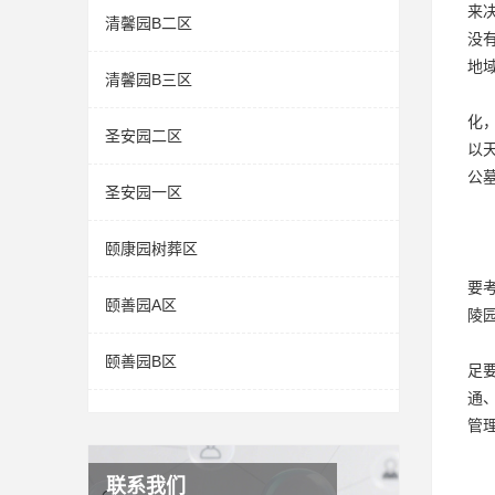
来
清馨园B二区
没
地
清馨园B三区
化
圣安园二区
以
公
圣安园一区
颐康园树葬区
要
颐善园A区
陵
颐善园B区
足
通
管
联系我们