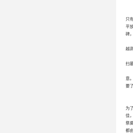
只
平
碑
越
扫
意
要
为
佳
祭
都