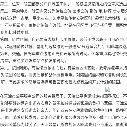
第二，位置，陵园都是分布在城区周边，一般根据您家所处的位置来选出
第三，墓的种类，陵园内又分为传统立碑.艺术立碑.卧碑.地.树葬.骨灰
有传统立碑。占地一平米左右。艺术墓和传统立碑区别与碑型艺术性强，
放，石材用量小，价格比传统立碑低。地是在园区里自行选择位置，面积
，价格比卧碑更低。
第四，价位区间，自己要有大概的心里价位，远低于或远高于自己心里价
高，越远则价位越低。墓地的选择原则一般遵从“只选适合的”。因此建议
第五，交通，自驾车重点考虑距离和开车所需时间。坐车重点看地铁公交
墓专车，重点关注发车站点和发车时间。
第六，陵园地形，有些陵园依山而建，有些园区比较陡，要考虑老年人扫
。对陵园的管理，服务质量和整体感觉等等。对陵园的面积和可售时间长
了解，有此需求的尽量要选择可售面积比较大或有后续开发计划的陵园。
在天津市公墓服务公司的服务管理下，天津公墓也逐渐走向国际标准，不
了能够更好的营造出逝者安息的氛围和减轻逝者家属的负担与悲痛。天津
，是非常适合安葬逝去的亲人，能让逝者在安静雅致的环境中长眠，路程
奠。而且随着科技发展，网络自动化的服务也为远在他乡不能亲自拜祭亲
由天津公墓代为效劳了。天津公墓让逝去的亲人距离我们不再遥远，愿逝