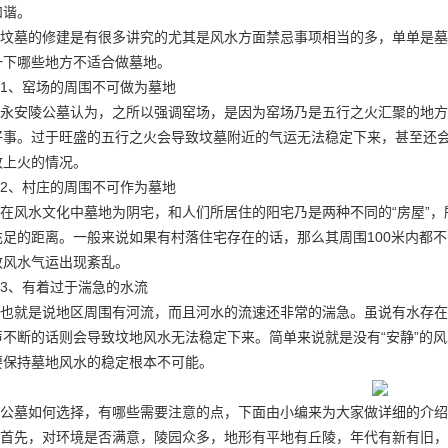
和谐。
坟墓的修建是有很多讲究的尤其是风水方面禁忌事项相当的多，单单是墓
一下哪些地方不适合做墓地。
1、窑场的周围不可做为墓地
永安陵公墓认为，之所以强调窑场，是因为窑场乃是五行之火汇聚的地方
好事。过于旺盛的五行之火会导致坟墓附近的气运无法稳定下来，甚至还
致上火的情况。
2、村庄的周围不可作为墓地
在风水文化中墓地为阴宅，和人们所居住的阳宅乃是两种不同的“房屋”，
充足的距离。一般来说如果有村落住宅存在的话，那么其周围100米内都
致风水气运出现紊乱。
3、有着过于湍急的水流
也就是说地区周围有河流，而且河水的流速还非常的湍急。虽说有水存在
声不断的话则会导致坟地风水无法稳定下来。简单来说就是没有“安静”的
要保持墓地风水的稳定根本不可能。
公墓如何选择，有哪些需要注意的点，下面由小编来为大家做详细的介绍
首先，对环境是否满意，陵园众多，地形有平地有丘陵，年代有新有旧，