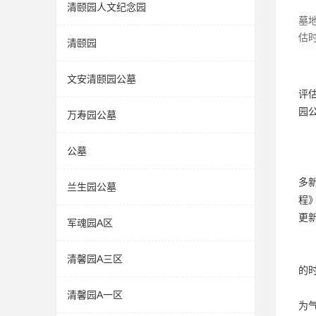
清颐园人文纪念园
墓
估
清颐园
文安清颐园公墓
评
园
万寿园公墓
公墓
多
兰生园公墓
程
更
军魂园A区
清馨园A三区
的
清馨园A一区
为