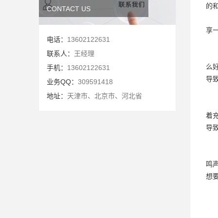
的
CONTACT US
享
电话：
13602122631
联系人：
王经理
么
手机：
13602122631
导
业务QQ：
309591418
地址：
天津市、北京市、河北省
着
导
鸣
想