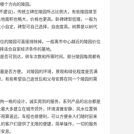
哪个方向的陵园。
墙(不建议)，传统立碑在陵园所占比例大，有些陵园甚至
占地面积也略大，价格也更高。卧碑碑型低矮，一般为
大小自定，碑型可自己选择，自由度高。树葬是以树代
位的陵园可直接排除掉。一般离市中心越近的陵园价位
选择适合自家经济条件的墓地。
是否可到达，转车次数和所需时间。部分陵园每周都有
墓是否方便。 对陵园的环境，景观和绿化程度是否满
短，有些希望自己逝世后和父母安葬在同一个陵园的需
拘一格的设计，诚实周到的服务，系列产品的出台都是
公墓大多建立在城市郊外，环境清雅安静，风水位置俱
不用算遥远，车程也很便利，可以方便亲人们随时前来
人的客户们提供了无限的便捷，简单操作，一切的服务
者安息。