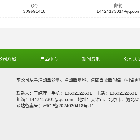
QQ
邮箱
309591418
1442417301@qq.co
公司介绍
产品中心
新闻资讯
公司认
本公司从事
清颐园公墓
、
清颐园墓地
、
清颐园陵园
的咨询和咨询
联系人：王经理 手机：13602122631 电话：1360212263
邮箱：1442417301@qq.com 地址：天津市、北京市、河北省
网站备案号：津ICP备2024020418号-11